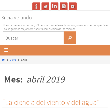
Ir
al
Silvia Velando
contenido
Nuestra percepción actual, sólo es una forma de ver las cosas y cuantas más perspectivas
investiguemos mejor será nuestra compresión de las mismas.
Buscar:
Buscar
Inicio
2019
abril
Mes:
abril 2019
“La ciencia del viento y del agua”