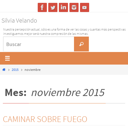
Ir
al
Silvia Velando
contenido
Nuestra percepción actual, sólo es una forma de ver las cosas y cuantas más perspectivas
investiguemos mejor será nuestra compresión de las mismas.
Buscar:
Buscar
Inicio
2015
noviembre
Mes:
noviembre 2015
CAMINAR SOBRE FUEGO